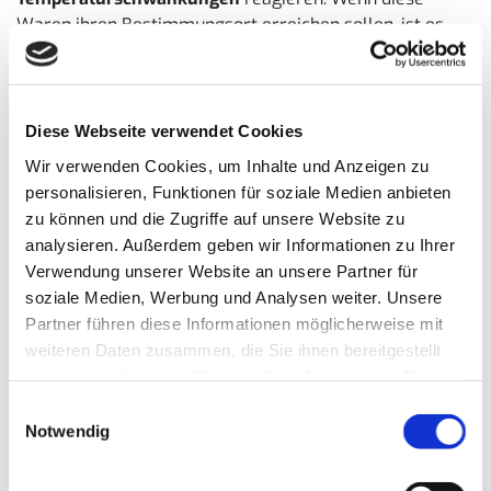
Waren ihren Bestimmungsort erreichen sollen, ist es
unerlässlich, dass sie über die gesamte Transportzeit
hinweg eine bestimmte Temperatur halten. Dank ihrer
speziellen Eigenschaften sorgen Thermoverpackungen
dafür, dass die Produkte sicher und unbeschadet
Diese Webseite verwendet Cookies
ankommen,
ohne dass ihre Qualität beeinträchtigt wird
.
Wir verwenden Cookies, um Inhalte und Anzeigen zu
Dies ist besonders wichtig für sensible Güter wie
personalisieren, Funktionen für soziale Medien anbieten
Lebensmittel oder Medikamente.
zu können und die Zugriffe auf unsere Website zu
analysieren. Außerdem geben wir Informationen zu Ihrer
Verwendung unserer Website an unsere Partner für
soziale Medien, Werbung und Analysen weiter. Unsere
Partner führen diese Informationen möglicherweise mit
weiteren Daten zusammen, die Sie ihnen bereitgestellt
haben oder die sie im Rahmen Ihrer Nutzung der Dienste
gesammelt haben.
Einwilligungsauswahl
Notwendig